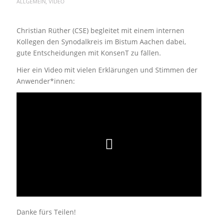
ALLGEMEIN
,
VIDEO
Christian Rüther (CSE) begleitet mit einem internen
Kollegen den Synodalkreis im Bistum Aachen dabei,
gute Entscheidungen mit KonsenT zu fällen.
Hier ein Video mit vielen Erklärungen und Stimmen der
Anwender*innen:
Danke fürs Teilen!