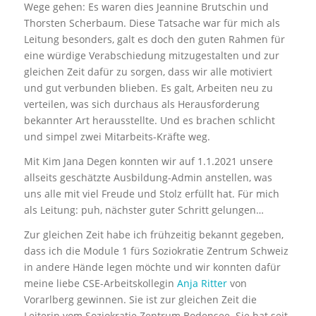
Wege gehen: Es waren dies Jeannine Brutschin und
Thorsten Scherbaum. Diese Tatsache war für mich als
Leitung besonders, galt es doch den guten Rahmen für
eine würdige Verabschiedung mitzugestalten und zur
gleichen Zeit dafür zu sorgen, dass wir alle motiviert
und gut verbunden blieben. Es galt, Arbeiten neu zu
verteilen, was sich durchaus als Herausforderung
bekannter Art herausstellte. Und es brachen schlicht
und simpel zwei Mitarbeits-Kräfte weg.
Mit Kim Jana Degen konnten wir auf 1.1.2021 unsere
allseits geschätzte Ausbildung-Admin anstellen, was
uns alle mit viel Freude und Stolz erfüllt hat. Für mich
als Leitung: puh, nächster guter Schritt gelungen…
Zur gleichen Zeit habe ich frühzeitig bekannt gegeben,
dass ich die Module 1 fürs Soziokratie Zentrum Schweiz
in andere Hände legen möchte und wir konnten dafür
meine liebe CSE-Arbeitskollegin
Anja Ritter
von
Vorarlberg gewinnen. Sie ist zur gleichen Zeit die
Leiterin vom Soziokratie Zentrum Bodensee. Sie hat seit