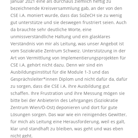
Januar 2021 eine als durchaus ziemlich heftig zu
bezeichnende Kreisversammlung gab, an der von den
CSE i.A. moniert wurde, dass das SoZeCH sie zu wenig
gut unterstütze und sie deswegen frustriert seien. Auch
da brauchte sehr deutliche Worte, eine
unmissverständliche Haltung und ein glasklares
Verständnis von mir als Leitung, was unser Angebot ist
vom Soziokratie Zentrum Schweiz. Unterstützung in der
Art von Vermittlung von Implementierungsprojekten für
CSE i.A. gehört nicht dazu. Denn wir sind ein
Ausbildungsinstitut für die Module 1-3 und das
Gesprächsleiter*innen Diplom und nicht dafür da, dafür
zu sorgen, dass die CSE i.A. ihre Ausbildung gut
schaffen. Ihre Frustration und ihre Messung mögen sie
bitte bei der Anbieterin des Lehrganges (Soziokratie
Zentrum Wien/Ö-Ost) deponieren und dort für gute
Lösungen sorgen. Das war wie ein reinigendes Gewitter,
für mich als Leitung eine Herausforderung, weil es galt,
klar und standhaft zu bleiben, was geht und was eben
nicht geht.