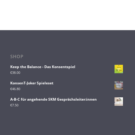
SHOP
Keep the Balance - Das Konsentspiel
€
38.00
KonsenT-Joker Spieleset
€
46.80
A-B-C für angehende SKM Gesprächsleiter:innen
€
7.50