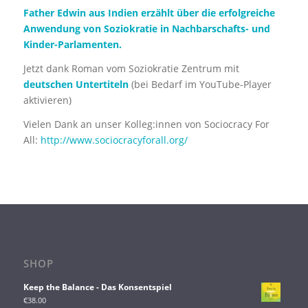
Father Edwin aus Indien erzählt über die erfolgreiche
Anwendung von Soziokratie in Nachbarschafts- und
Kinder-Parlamenten.
Jetzt dank Roman vom Soziokratie Zentrum mit
deutschen Untertiteln
(bei Bedarf im YouTube-Player
aktivieren)
Vielen Dank an unser Kolleg:innen von Sociocracy For
All:
http://www.sociocracyforall.org/
SHOP
Keep the Balance - Das Konsentspiel
€
38.00