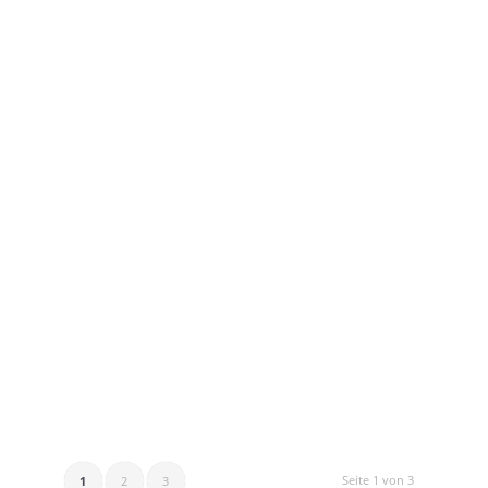
Seite 1 von 3
1
2
3