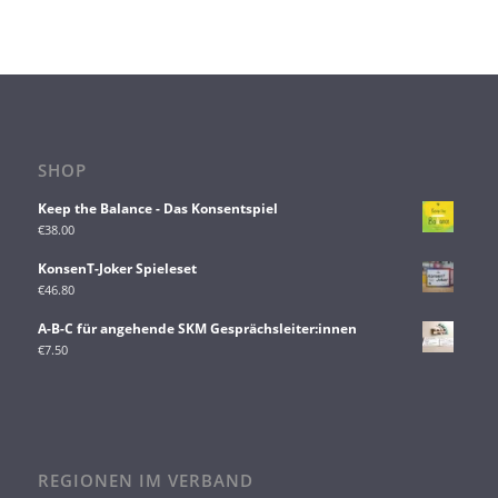
SHOP
Keep the Balance - Das Konsentspiel
€
38.00
KonsenT-Joker Spieleset
€
46.80
A-B-C für angehende SKM Gesprächsleiter:innen
€
7.50
REGIONEN IM VERBAND