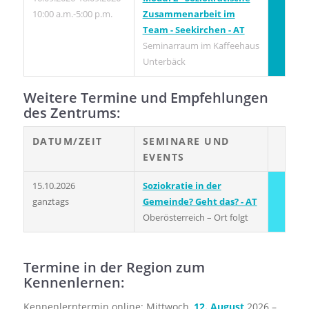
10:00 a.m.-5:00 p.m.
Zusammenarbeit im
Team - Seekirchen - AT
Seminarraum im Kaffeehaus
Unterbäck
Weitere Termine und Empfehlungen
des Zentrums:
DATUM/ZEIT
SEMINARE UND
EVENTS
15.10.2026
Soziokratie in der
ganztags
Gemeinde? Geht das? - AT
Oberösterreich – Ort folgt
Termine in der Region zum
Kennenlernen:
Kennenlerntermin online: Mittwoch,
12. August
2026 –