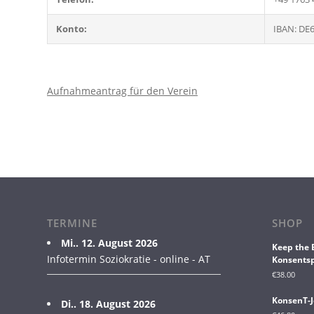
Konto:
IBAN: DE6
Aufnahmeantrag für den Verein
TERMINE
SHOP
Mi.. 12. August 2026
Keep the 
Infotermin Soziokratie - online - AT
Konsentsp
€
38.00
KonsenT-J
Di.. 18. August 2026