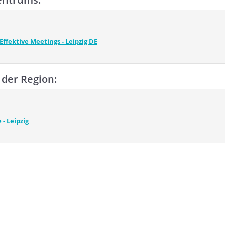
ffektive Meetings - Leipzig DE
der Region:
- Leipzig