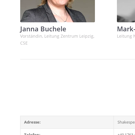
Janna Buchele
Mark-
Vorständin, Leitung Zentrum Leipzig,
Leitung 
CSE
Adresse:
Shakespea
Telefon:
+49 1763 