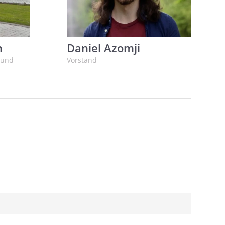
Daniel Azomji
n
Vorstand
 und