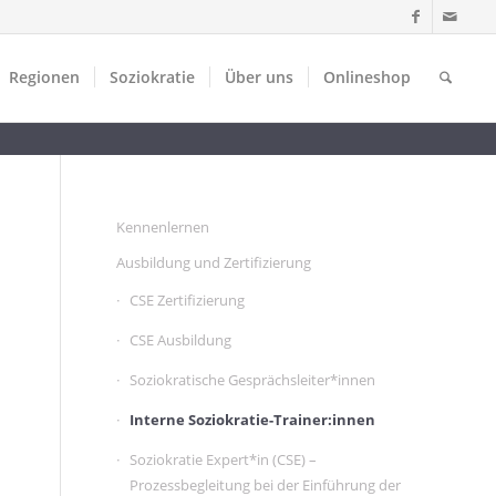
Regionen
Soziokratie
Über uns
Onlineshop
Kennenlernen
Ausbildung und Zertifizierung
CSE Zertifizierung
CSE Ausbildung
Soziokratische Gesprächsleiter*innen
Interne Soziokratie-Trainer:innen
Soziokratie Expert*in (CSE) –
Prozessbegleitung bei der Einführung der