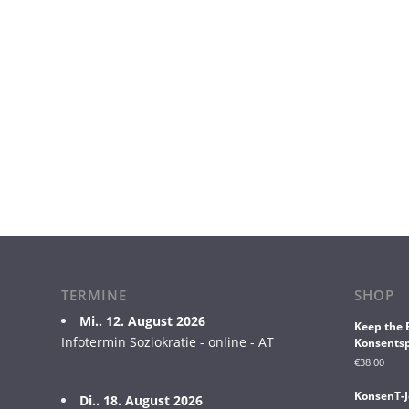
TERMINE
SHOP
Mi.. 12. August 2026
Keep the 
Infotermin Soziokratie - online - AT
Konsentsp
€
38.00
KonsenT-J
Di.. 18. August 2026