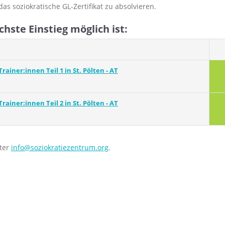
s soziokratische GL-Zertifikat zu absolvieren.
hste Einstieg möglich ist:
ainer:innen Teil 1 in St. Pölten - AT
ainer:innen Teil 2 in St. Pölten - AT
nter
info@soziokratiezentrum.org
.