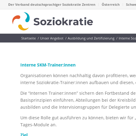
Der Verband deutschsprachiger Soziokratie Zentren
Österreich
Schwe
Startseite
/
Unser Angebot
/
Ausbildung und Zertifizierung
/
Interne Soz
Interne SKM-Trainer:innen
Organisationen können nachhaltig davon profitieren, we
interne Soziokratie-Trainer:innen aufbauen und diesen,
Die “Internen Trainer:innen” sichern den Fortbestand de
Basisprinzipien einführen, Abteilungen bei der Kreisbil
ausbilden und die Intervisionsgruppen für Delegierte u
Um diese Rolle gut ausführen zu können, bieten wir für
Tages-Module an.
Ziel