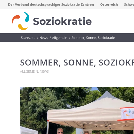
Der Verband deutschsprachiger Soziokratie Zentren
Österreich
Schwe
Startseite
/
News
/
Allgemein
/
Sommer, Sonne, Soziokratie
SOMMER, SONNE, SOZIOK
ALLGEMEIN
,
NEWS