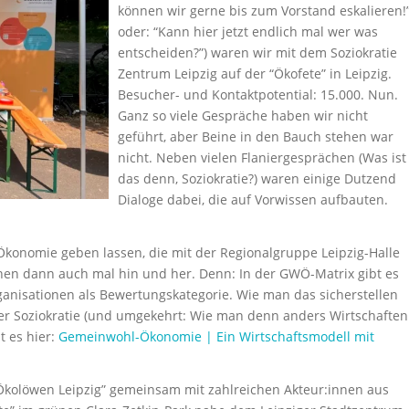
können wir gerne bis zum Vorstand eskalieren!
oder: “Kann hier jetzt endlich mal wer was
entscheiden?”) waren wir mit dem Soziokratie
Zentrum Leipzig auf der “Ökofete” in Leipzig.
Besucher- und Kontaktpotential: 15.000. Nun.
Ganz so viele Gespräche haben wir nicht
geführt, aber Beine in den Bauch stehen war
nicht. Neben vielen Flaniergesprächen (Was ist
das denn, Soziokratie?) waren einige Dutzend
Dialoge dabei, die auf Vorwissen aufbauten.
onomie geben lassen, die mit der Regionalgruppe Leipzig-Halle
innen dann auch mal hin und her. Denn: In der GWÖ-Matrix gibt es
nisationen als Bewertungskategorie. Wie man das sicherstellen
der Soziokratie (und umgekehrt: Wie man denn anders Wirtschaften
 es hier:
Gemeinwohl-Ökonomie | Ein Wirtschaftsmodell mit
 “Ökolöwen Leipzig” gemeinsam mit zahlreichen Akteur:innen aus