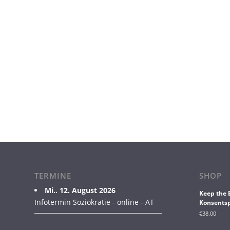
TERMINE
SHOP
Mi.. 12. August 2026
Keep the 
Infotermin Soziokratie - online - AT
Konsentsp
€
38.00