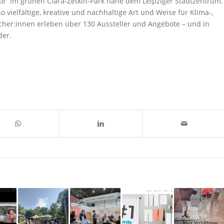
e” im grünen Clara-Zetkin-Park nahe dem Leipziger Stadtzentrum.
 vielfältige, kreative und nachhaltige Art und Weise für Klima-,
her:innen erleben über 130 Aussteller und Angebote – und in
der.