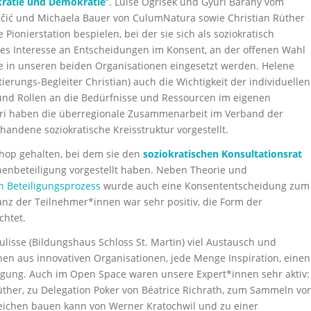
kratie und Demokratie
“. Luise Ogrisek und Gyuri Bárány vom
čić und Michaela Bauer von CulumNatura sowie Christian Rüther
Pionierstation bespielen, bei der sie sich als soziokratisch
ges Interesse an Entscheidungen im Konsent, an der offenen Wahl
se in unseren beiden Organisationen eingesetzt werden. Helene
ungs-Begleiter Christian) auch die Wichtigkeit der individuellen
 und Rollen an die Bedürfnisse und Ressourcen im eigenen
ri haben die überregionale Zusammenarbeit im Verband der
andene soziokratische Kreisstruktur vorgestellt.
hop gehalten, bei dem sie den
soziokratischen Konsultationsrat
nenbeteiligung vorgestellt haben.
Neben Theorie und
n Beteiligungsprozess
wurde auch eine Konsententscheidung zum
anz der Teilnehmer*innen war sehr positiv, die Form der
chtet.
isse (Bildungshaus Schloss St. Martin) viel Austausch und
en aus innovativen Organisationen, jede Menge Inspiration, einen
egung.
Auch im Open Space waren unsere Expert*innen sehr aktiv:
ther, zu Delegation Poker von Béatrice Richrath, zum Sammeln vo
eichen bauen kann von Werner Kratochwil und zu einer