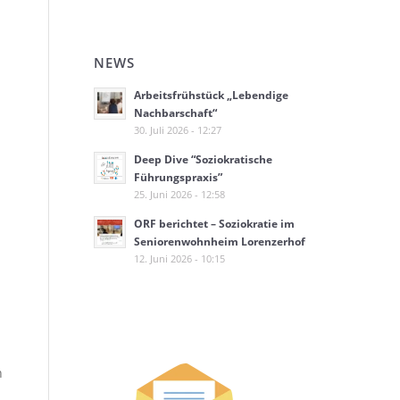
NEWS
Arbeitsfrühstück „Lebendige
Nachbarschaft“
30. Juli 2026 - 12:27
Deep Dive “Soziokratische
Führungspraxis”
25. Juni 2026 - 12:58
ORF berichtet – Soziokratie im
Seniorenwohnheim Lorenzerhof
12. Juni 2026 - 10:15
n