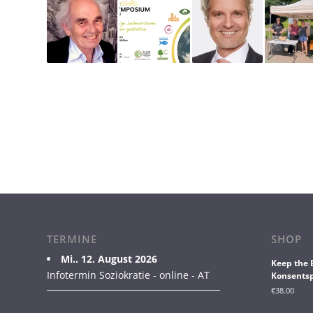
TERMINE
SHOP
Mi.. 12. August 2026
Keep the 
Infotermin Soziokratie - online - AT
Konsentsp
€
38.00