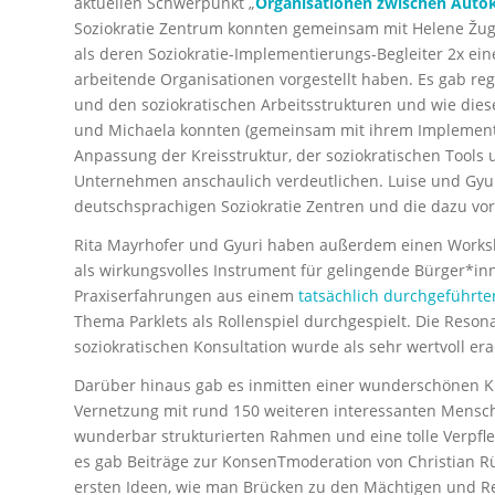
aktuellen Schwerpunkt „
Organisationen zwischen Auto
Soziokratie Zentrum konnten gemeinsam mit Helene Žug
als deren Soziokratie-Implementierungs-Begleiter 2x eine 
arbeitende Organisationen vorgestellt haben. Es gab re
und den soziokratischen Arbeitsstrukturen und wie die
und Michaela konnten (gemeinsam mit ihrem Implementier
Anpassung der Kreisstruktur, der soziokratischen Tools
Unternehmen anschaulich verdeutlichen. Luise und Gyu
deutschsprachigen Soziokratie Zentren und die dazu vorh
Rita Mayrhofer und Gyuri haben außerdem einen Works
als wirkungsvolles Instrument für gelingende Bürger*in
Praxiserfahrungen aus einem
tatsächlich durchgeführte
Thema Parklets als Rollenspiel durchgespielt. Die Reson
soziokratischen Konsultation wurde als sehr wertvoll era
Darüber hinaus gab es inmitten einer wunderschönen Kul
Vernetzung mit rund 150 weiteren interessanten Mensch
wunderbar strukturierten Rahmen und eine tolle Verpfl
es gab Beiträge zur KonsenTmoderation von Christian Rü
ersten Ideen, wie man Brücken zu den Mächtigen und R