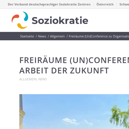
Der Verband deutschsprachiger Soziokratie Zentren
Österreich
Schwe
Startseite
/
News
/
Allgemein
/
Freiräume (Un)Conference zu Organisati
FREIRÄUME (UN)CONFERE
ARBEIT DER ZUKUNFT
ALLGEMEIN
,
NEWS