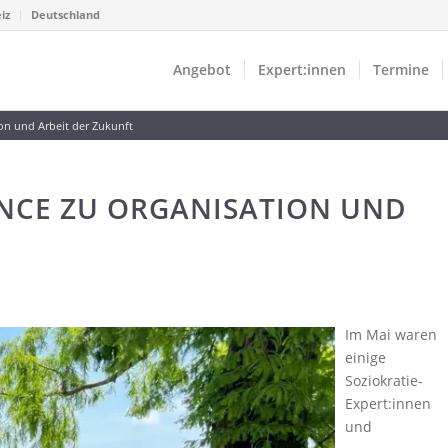
iz
Deutschland
Angebot
Expert:innen
Termine
on und Arbeit der Zukunft
NCE ZU ORGANISATION UND
Im Mai waren
einige
Soziokratie-
Expert:innen
und