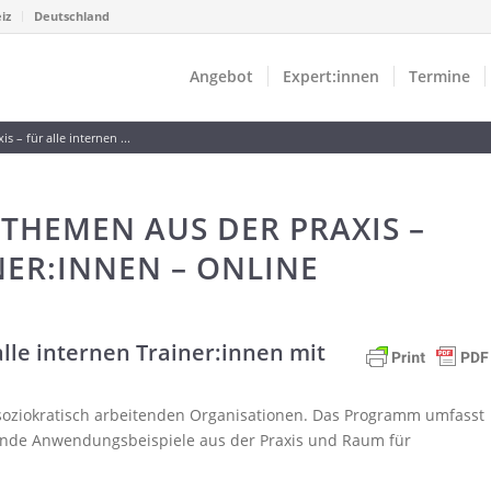
iz
Deutschland
Angebot
Expert:innen
Termine
s – für alle internen ...
 THEMEN AUS DER PRAXIS –
NER:INNEN – ONLINE
alle internen Trainer:innen mit
s soziokratisch arbeitenden Organisationen. Das Programm umfasst
ende Anwendungsbeispiele aus der Praxis und Raum für