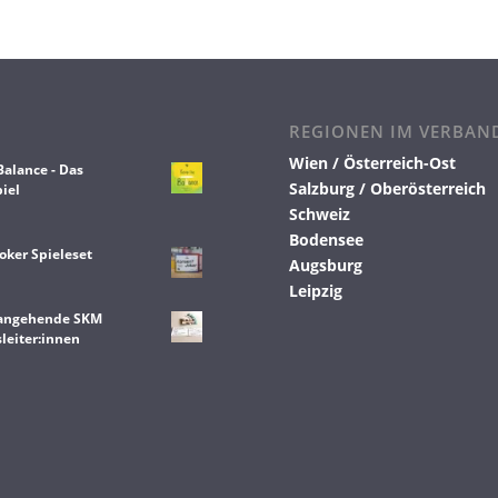
REGIONEN IM VERBAN
Wien / Österreich-Ost
Balance - Das
Salzburg / Oberösterreich
iel
Schweiz
Bodensee
oker Spieleset
Augsburg
Leipzig
 angehende SKM
leiter:innen