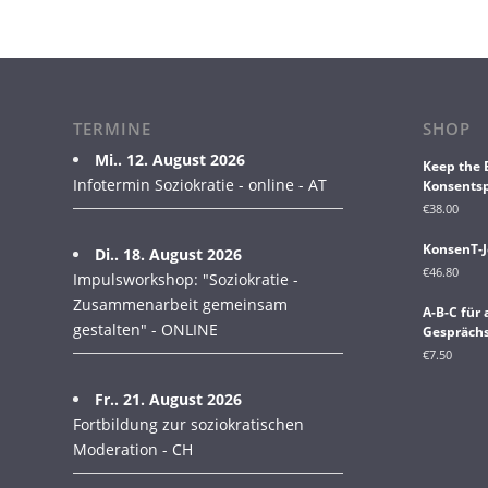
TERMINE
SHOP
Mi.. 12. August 2026
Keep the 
Infotermin Soziokratie - online - AT
Konsentsp
€
38.00
KonsenT-J
Di.. 18. August 2026
€
46.80
Impulsworkshop: "Soziokratie -
Zusammenarbeit gemeinsam
A-B-C für
gestalten" - ONLINE
Gesprächs
€
7.50
Fr.. 21. August 2026
Fortbildung zur soziokratischen
Moderation - CH