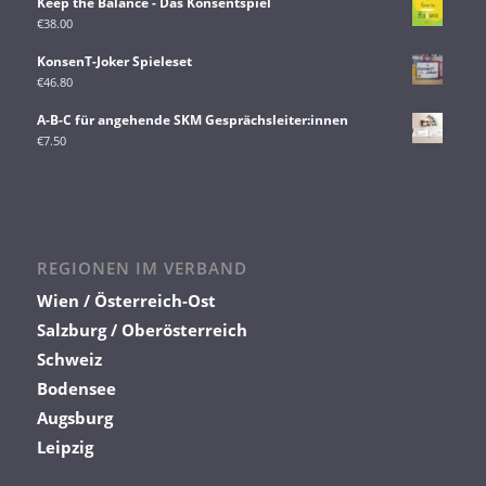
Keep the Balance - Das Konsentspiel
€
38.00
KonsenT-Joker Spieleset
€
46.80
A-B-C für angehende SKM Gesprächsleiter:innen
€
7.50
REGIONEN IM VERBAND
Wien / Österreich-Ost
Salzburg / Oberösterreich
Schweiz
Bodensee
Augsburg
Leipzig