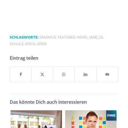
SCHLAGWORTE:
ERASMUS
,
FEATURED
,
NEWS_MÄR_23
,
SCHULE
,
SOCIS
,
WIEN
Eintrag teilen
Das könnte Dich auch interessieren