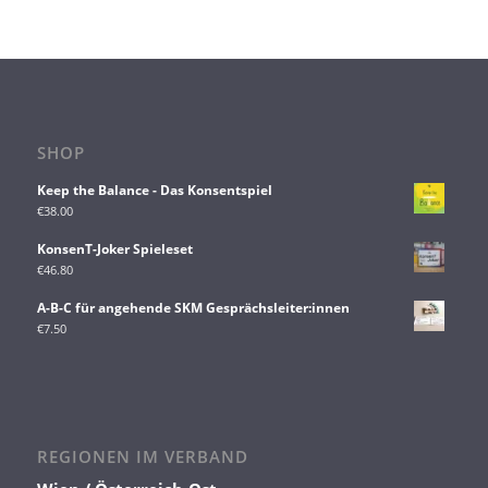
SHOP
Keep the Balance - Das Konsentspiel
€
38.00
KonsenT-Joker Spieleset
€
46.80
A-B-C für angehende SKM Gesprächsleiter:innen
€
7.50
REGIONEN IM VERBAND