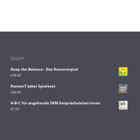
SHOP
Keep the Balance - Das Konsentspiel
€
38.00
KonsenT-Joker Spieleset
€
46.80
A-B-C für angehende SKM Gesprächsleiter:innen
€
7.50