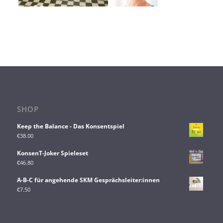
SHOP
Keep the Balance - Das Konsentspiel
€
38.00
KonsenT-Joker Spieleset
€
46.80
A-B-C für angehende SKM Gesprächsleiter:innen
€
7.50