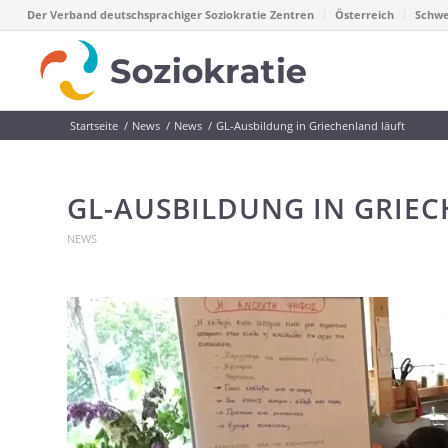
Der Verband deutschsprachiger Soziokratie Zentren
Österreich
Schwe
Startseite
/
News
/
News
/
GL-Ausbildung in Griechenland läuft
GL-AUSBILDUNG IN GRIE
NEWS