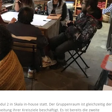
ul 2 in Skala in-house statt. Der Gruppenraum ist gleichzeitig der
tung ihrer Kreisziele beschäftigt. Es ist bereits die zweite