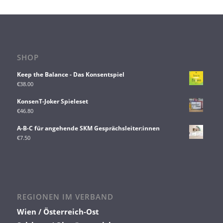
SHOP
Keep the Balance - Das Konsentspiel
€
38.00
KonsenT-Joker Spieleset
€
46.80
A-B-C für angehende SKM Gesprächsleiter:innen
€
7.50
REGIONEN IM VERBAND
Wien / Österreich-Ost