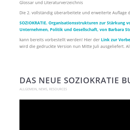
Glossar und Literaturverzeichnis
Die 2. vollständig überarbeitete und erweiterte Auflage
SOZIOKRATIE. Organisationsstrukturen zur Stärkung vo
Unternehmen, Politik und Gesellschaft, von Barbara S
kann bereits vorbestellt werden! Hier der
Link zur Vorb
wird die gedruckte Version nun Mitte Juli ausgeliefert. A
DAS NEUE SOZIOKRATIE B
ALLGEMEIN
,
NEWS
,
RESOURCES