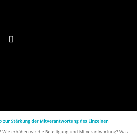
ip zur Stärkung der Mitverantwortung des Einzelnen
? Wie erhöhen wir die Beteiligung und Mitverantwortung? Was