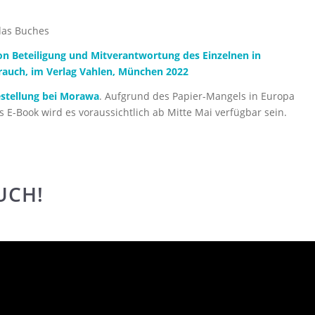
 das Buches
n Beteiligung und Mitverantwortung des Einzelnen in
trauch, im Verlag Vahlen, München 2022
estellung bei Morawa
. Aufgrund des Papier-Mangels in Europa
ls E-Book wird es voraussichtlich ab Mitte Mai verfügbar sein.
UCH!