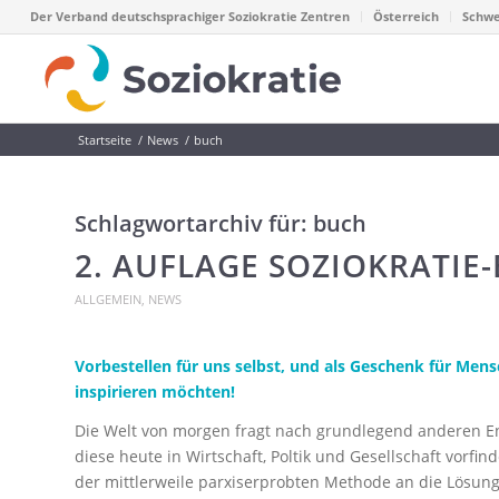
Der Verband deutschsprachiger Soziokratie Zentren
Österreich
Schwe
Startseite
/
News
/
buch
Schlagwortarchiv für:
buch
2. AUFLAGE SOZIOKRATI
ALLGEMEIN
,
NEWS
Vorbestellen für uns selbst, und als Geschenk für Mens
inspirieren möchten!
Die Welt von morgen fragt nach grundlegend anderen En
diese heute in Wirtschaft, Poltik und Gesellschaft vorfind
der mittlerweile parxiserprobten Methode an die Lösung