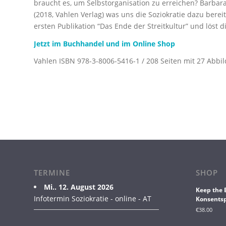
braucht es, um Selbstorganisation zu erreichen? Barba
(2018, Vahlen Verlag) was uns die Soziokratie dazu bere
ersten Publikation “Das Ende der Streitkultur” und löst
Jetzt im Buchhandel und im
Online Shop
Vahlen ISBN 978-3-8006-5416-1 / 208 Seiten mit 27 Abbi
TERMINE
SHOP
Mi.. 12. August 2026
Keep the 
Infotermin Soziokratie - online - AT
Konsentsp
€
38.00