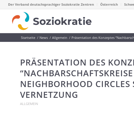
Der Verband deutschsprachiger Soziokratie Zentren
Österreich
Schwe
Startseite
/
News
/
Allgemein
/
Präsentation des Konzeptes “Nachbarschaf
PRÄSENTATION DES KONZ
“NACHBARSCHAFTSKREISE 
NEIGHBORHOOD CIRCLES 
VERNETZUNG
ALLGEMEIN