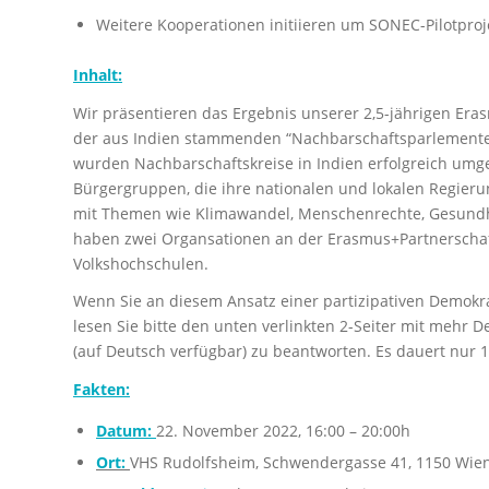
Weitere Kooperationen initiieren um SONEC-Pilotproje
Inhalt:
Wir präsentieren das Ergebnis unserer 2,5-jährigen Erasm
der aus Indien stammenden “Nachbarschaftsparlemente-
wurden Nachbarschaftskreise in Indien erfolgreich umge
Bürgergruppen, die ihre nationalen und lokalen Regieru
mit Themen wie Klimawandel, Menschenrechte, Gesundhei
haben zwei Organsationen an der Erasmus+Partnerschaf
Volkshochschulen.
Wenn Sie an diesem Ansatz einer partizipativen Demokrat
lesen Sie bitte den unten verlinkten 2-Seiter mit mehr De
(auf Deutsch verfügbar) zu beantworten. Es dauert nur 
Fakten:
Datum:
22. November 2022, 16:00 – 20:00h
Ort:
VHS Rudolfsheim, Schwendergasse 41, 1150 Wie