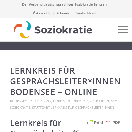
Der Verband deutschsprachiger Soziokratie Zentren
Österreich
Schweiz
Deutschland
LERNKREIS FÜR
GESPRÄCHSLEITER*INNEN
BODENSEE – ONLINE
BODENSEE
,
DEUTSCHLAND
,
DORNBIRN
,
LERNKREIS
,
ÖSTERREICH
,
SKM
,
SOZIOKRATIE
,
STUTTGART
LERNKREIS FÜR GESPRÄCHSLEITER:INNEN
Lernkreis für