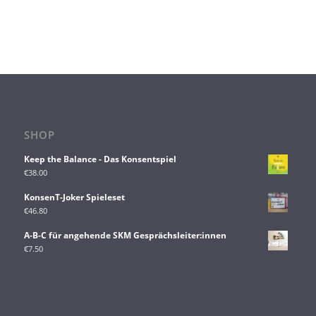
SHOP
Keep the Balance - Das Konsentspiel
€
38.00
KonsenT-Joker Spieleset
€
46.80
A-B-C für angehende SKM Gesprächsleiter:innen
€
7.50