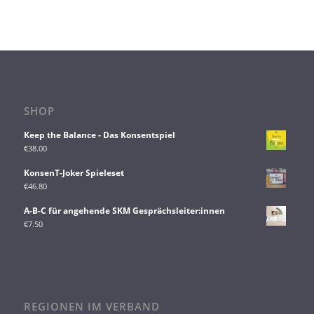
SHOP
Keep the Balance - Das Konsentspiel
€
38.00
KonsenT-Joker Spieleset
€
46.80
A-B-C für angehende SKM Gesprächsleiter:innen
€
7.50
REGIONEN IM VERBAND