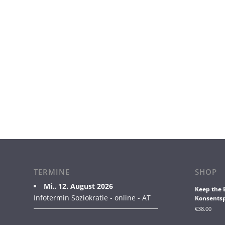
TERMINE
SHOP
Mi.. 12. August 2026
Keep the 
Infotermin Soziokratie - online - AT
Konsentsp
€
38.00