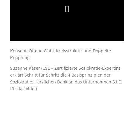
Konsent, Offene Wahl, Kreisstruktur und Doppelte
Kopplung
Suzanne Käser (CSE – Zertifizierte Soziokratie-Expertin)
erklärt Schritt für Schritt die 4 Basisprinzipien der
Soziokratie. Herzlichen Dank an das Unternehmen S.I.E.
für das Video.