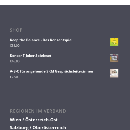
SHOP
Keep the Balance - Das Konsentspiel
€
38.00
KonsenT-Joker Spieleset
€
46.80
A-B-C für angehende SKM Gesprächsleiter:innen
€
7.50
REGIONEN IM VERBAND
Wien / Österreich-Ost
Salzburg / Oberösterreich