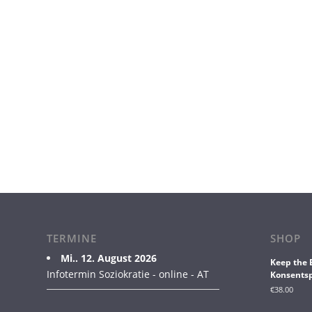
TERMINE
SHOP
Mi.. 12. August 2026
Keep the 
Infotermin Soziokratie - online - AT
Konsentsp
€
38.00