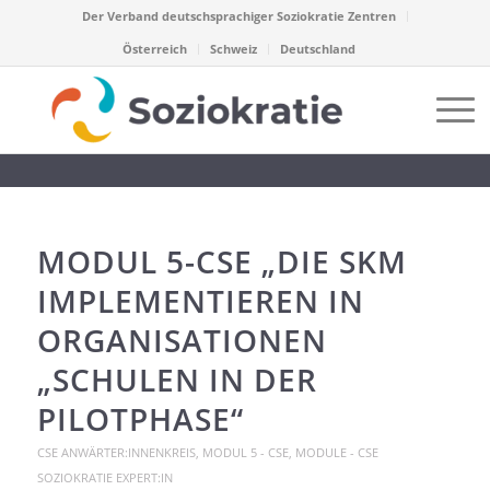
Der Verband deutschsprachiger Soziokratie Zentren
Österreich
Schweiz
Deutschland
MODUL 5-CSE „DIE SKM
IMPLEMENTIEREN IN
ORGANISATIONEN
„SCHULEN IN DER
PILOTPHASE“
CSE ANWÄRTER:INNENKREIS
,
MODUL 5 - CSE
,
MODULE - CSE
SOZIOKRATIE EXPERT:IN