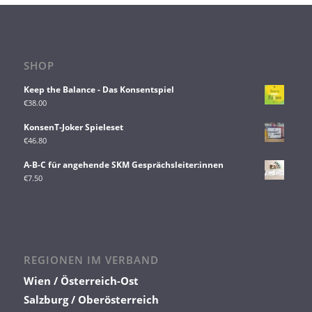
SHOP
Keep the Balance - Das Konsentspiel
€
38.00
KonsenT-Joker Spieleset
€
46.80
A-B-C für angehende SKM Gesprächsleiter:innen
€
7.50
REGIONEN IM VERBAND
Wien / Österreich-Ost
Salzburg / Oberösterreich