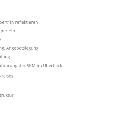
pert*in reflektieren
xpert*in
e
ung, Angebotslegung
klung
nführung der SKM im Überblick
kreises
truktur