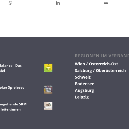
REGIONEN IM VERBAN
Wien / Österreich-Ost
Balance - Das
Salzburg / Oberösterreich
iel
Schweiz
Bodensee
oker Spieleset
Augsburg
Leipzig
 angehende SKM
leiter:innen