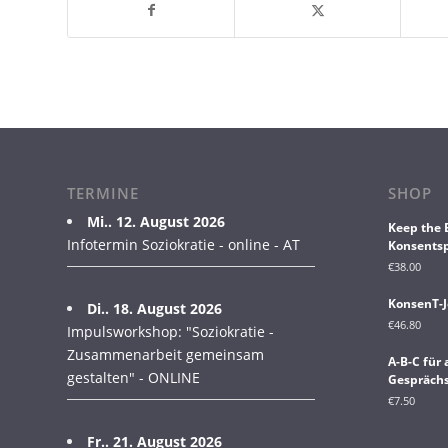
TERMINE
SHOP
Mi.. 12. August 2026
Keep the 
Infotermin Soziokratie - online - AT
Konsentsp
€
38.00
KonsenT-J
Di.. 18. August 2026
€
46.80
Impulsworkshop: "Soziokratie -
Zusammenarbeit gemeinsam
A-B-C für
gestalten" - ONLINE
Gesprächs
€
7.50
Fr.. 21. August 2026