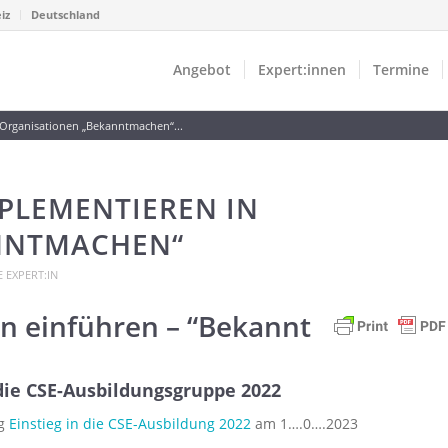
iz
Deutschland
Angebot
Expert:innen
Termine
Organisationen „Bekanntmachen“...
MPLEMENTIEREN IN
NNTMACHEN“
 EXPERT:IN
en einführen – “Bekannt
 die CSE-Ausbildungsgruppe 2022
ng
Einstieg in die CSE-Ausbildung 2022
am 1….0….2023