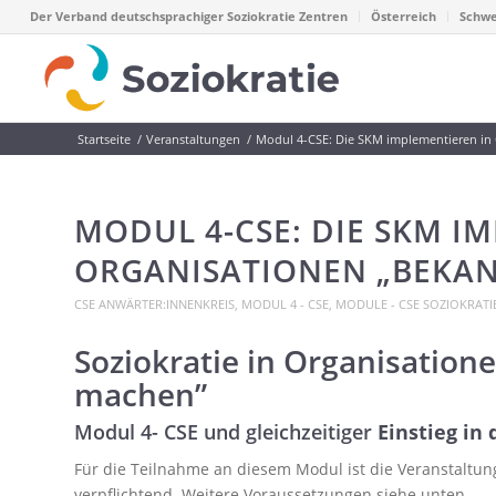
Der Verband deutschsprachiger Soziokratie Zentren
Österreich
Schwe
Startseite
/
Veranstaltungen
/
Modul 4-CSE: Die SKM implementieren in 
MODUL 4-CSE: DIE SKM I
ORGANISATIONEN „BEKA
CSE ANWÄRTER:INNENKREIS
,
MODUL 4 - CSE
,
MODULE - CSE SOZIOKRATIE
Soziokratie in Organisation
machen”
Modul 4- CSE und gleichzeitiger
Einstieg in
Für die Teilnahme an diesem Modul ist die Veranstaltu
verpflichtend. Weitere Voraussetzungen siehe unten.