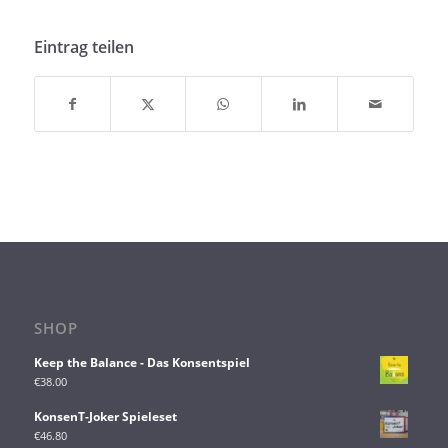
Eintrag teilen
SHOP
Keep the Balance - Das Konsentspiel
€
38.00
KonsenT-Joker Spieleset
€
46.80