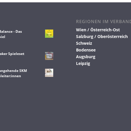
REGIONEN IM VERBAN
Wien / Österreich-Ost
Balance - Das
Salzburg / Oberösterreich
iel
Schweiz
Bodensee
oker Spieleset
Augsburg
Leipzig
 angehende SKM
leiter:innen