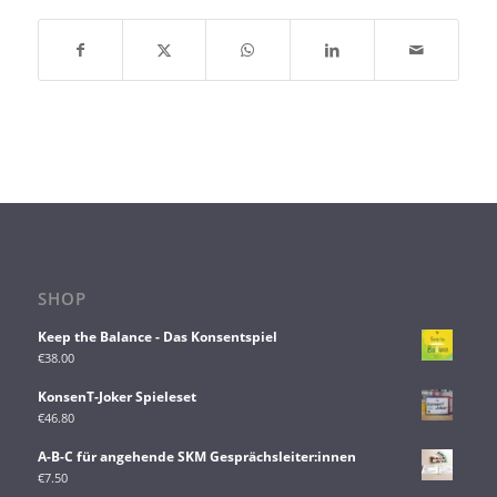
Lisa Praeg
Christian Rüther
Soziokratie-Expert*in (CSE)
Soziokratie-Expert:in (CSE)
Bodensee
Wien / Ö-Ost
SHOP
Keep the Balance - Das Konsentspiel
€
38.00
KonsenT-Joker Spieleset
€
46.80
A-B-C für angehende SKM Gesprächsleiter:innen
Tatjana Tupy
€
7.50