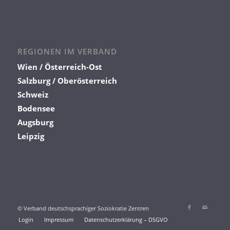
Soziokratie-Expert:in (CSE)
Wien / Ö-Ost
REGIONEN IM VERBAND
Wien / Österreich-Ost
Salzburg / Oberösterreich
Schweiz
Bodensee
Augsburg
Werner Kratochwil
Leipzig
Soziokratie-Expert*in (CSE)
Wien / Ö-Ost
© Verband deutschsprachiger Soziokratie Zentren
Login
Impressum
Datenschutzerklärung – DSGVO