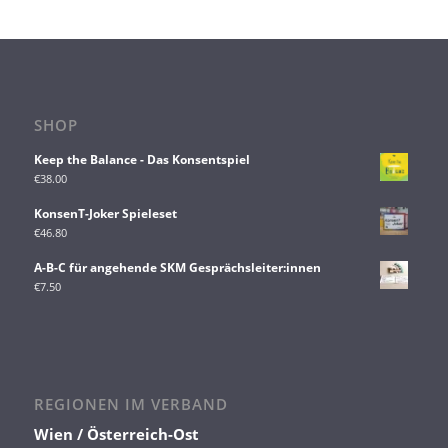
SHOP
Keep the Balance - Das Konsentspiel
€
38.00
KonsenT-Joker Spieleset
€
46.80
A-B-C für angehende SKM Gesprächsleiter:innen
€
7.50
REGIONEN IM VERBAND
Wien / Österreich-Ost