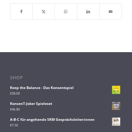
SHOP
Keep the Balance - Das Konsentspiel
€
38.00
KonsenT-Joker Spieleset
€
46.80
A-B-C für angehende SKM Gesprächsleiter:innen
€
7.50