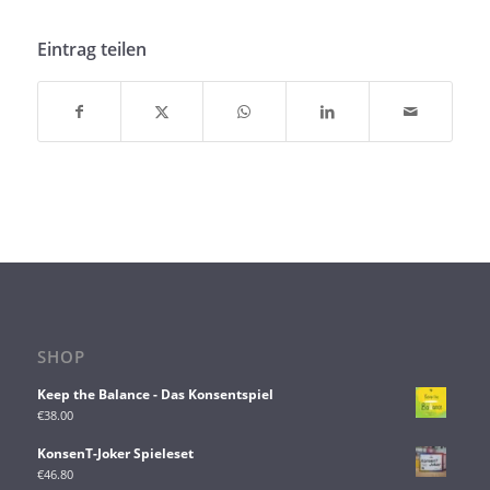
Eintrag teilen
SHOP
Keep the Balance - Das Konsentspiel
€
38.00
KonsenT-Joker Spieleset
€
46.80