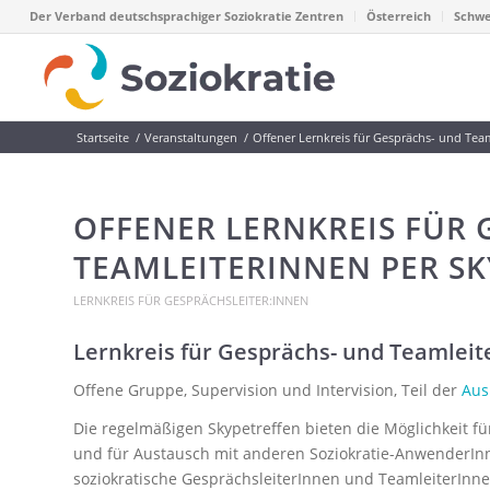
Der Verband deutschsprachiger Soziokratie Zentren
Österreich
Schwe
Startseite
/
Veranstaltungen
/
Offener Lernkreis für Gesprächs- und Tea
OFFENER LERNKREIS FÜR 
TEAMLEITERINNEN PER SK
LERNKREIS FÜR GESPRÄCHSLEITER:INNEN
Lernkreis für Gesprächs- und Teamleit
Offene Gruppe, Supervision und Intervision, Teil der
Aus
Die regelmäßigen Skypetreffen bieten die Möglichkeit für 
und für Austausch mit anderen Soziokratie-AnwenderInn
soziokratische GesprächsleiterInnen und TeamleiterInne