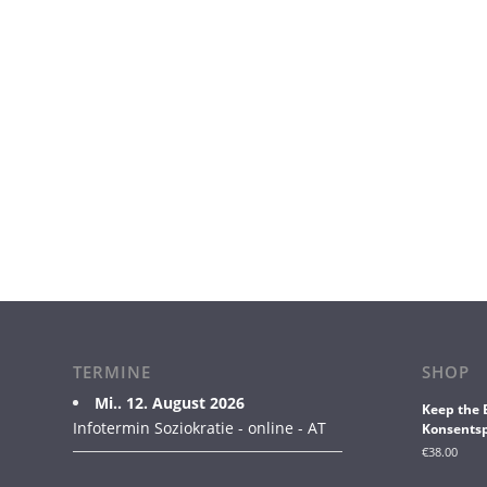
TERMINE
SHOP
Mi.. 12. August 2026
Keep the 
Infotermin Soziokratie - online - AT
Konsentsp
€
38.00