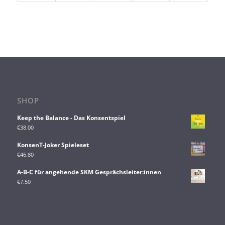
SHOP
Keep the Balance - Das Konsentspiel
€
38.00
KonsenT-Joker Spieleset
€
46.80
A-B-C für angehende SKM Gesprächsleiter:innen
€
7.50