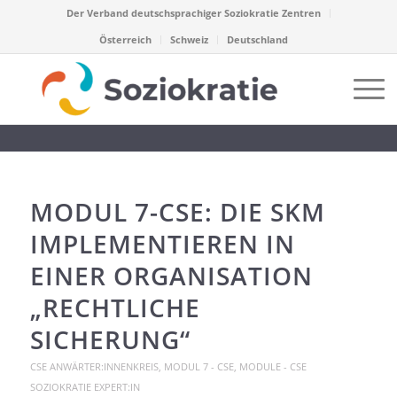
Der Verband deutschsprachiger Soziokratie Zentren
Österreich
Schweiz
Deutschland
MODUL 7-CSE: DIE SKM
IMPLEMENTIEREN IN
EINER ORGANISATION
„RECHTLICHE
SICHERUNG“
CSE ANWÄRTER:INNENKREIS
,
MODUL 7 - CSE
,
MODULE - CSE
SOZIOKRATIE EXPERT:IN