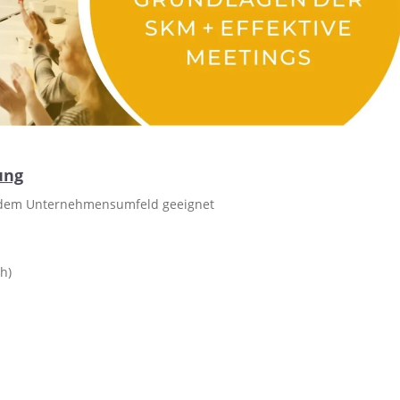
n
ung
us dem Unternehmensumfeld geeignet
h)