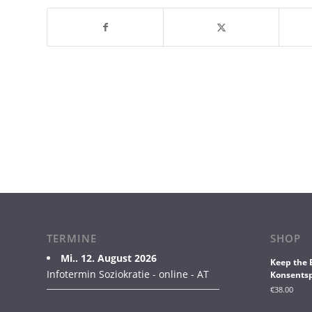
TERMINE
SHOP
Mi.. 12. August 2026
Keep the 
Infotermin Soziokratie - online - AT
Konsentsp
€
38.00