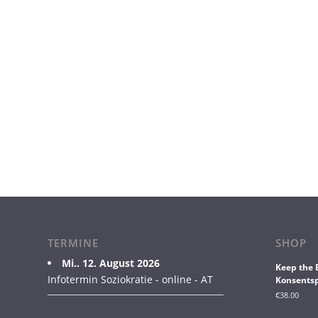
TERMINE
SHOP
Mi.. 12. August 2026
Keep the 
Infotermin Soziokratie - online - AT
Konsentsp
€
38.00