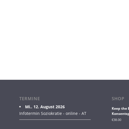
TERMINE
SHOP
Mi.. 12. August 2026
Keep the 
Infotermin Soziokratie - online - AT
Konsentsp
€
38.00