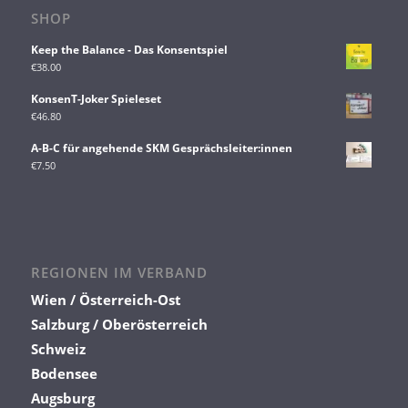
SHOP
Keep the Balance - Das Konsentspiel
€
38.00
KonsenT-Joker Spieleset
€
46.80
A-B-C für angehende SKM Gesprächsleiter:innen
€
7.50
REGIONEN IM VERBAND
Wien / Österreich-Ost
Salzburg / Oberösterreich
Schweiz
Bodensee
Augsburg