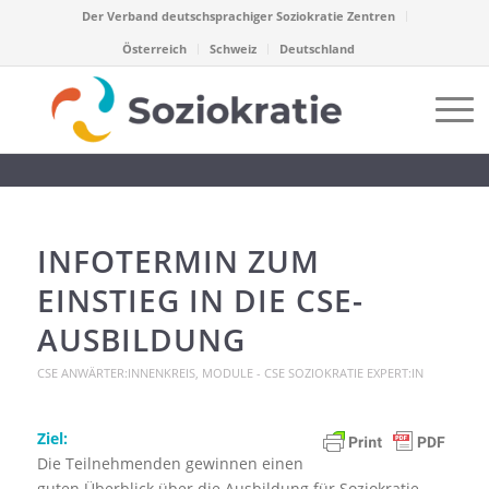
Der Verband deutschsprachiger Soziokratie Zentren
Österreich
Schweiz
Deutschland
INFOTERMIN ZUM
EINSTIEG IN DIE CSE-
AUSBILDUNG
CSE ANWÄRTER:INNENKREIS
,
MODULE - CSE SOZIOKRATIE EXPERT:IN
Ziel:
Die Teilnehmenden gewinnen einen
guten Überblick über die Ausbildung für Soziokratie-