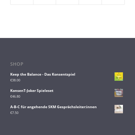
SHOP
Keep the Balance - Das Konsentspiel
€
38.00
KonsenT-Joker Spieleset
€
46.80
A-B-C für angehende SKM Gesprächsleiter:innen
€
7.50