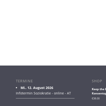
TERMINE
SHOP
Mi.. 12. August 2026
Keep the 
Infotermin Soziokratie - online - AT
Konsentsp
€
38.00