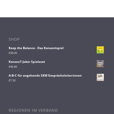
SHOP
Keep the Balance - Das Konsentspiel
€
38.00
KonsenT-Joker Spieleset
€
46.80
A-B-C für angehende SKM Gesprächsleiter:innen
€
7.50
REGIONEN IM VERBAND