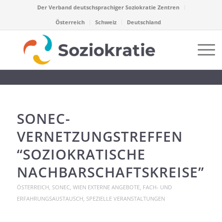
Der Verband deutschsprachiger Soziokratie Zentren
Österreich
Schweiz
Deutschland
SONEC-
VERNETZUNGSTREFFEN
“SOZIOKRATISCHE
NACHBARSCHAFTSKREISE”
ÖSTERREICH
,
SONEC
,
WIEN
EXTERNE ANGEBOTE
,
FACH- UND
ERFAHRUNGSAUSTAUSCH
,
SPEZIELLE VERANSTALTUNGEN