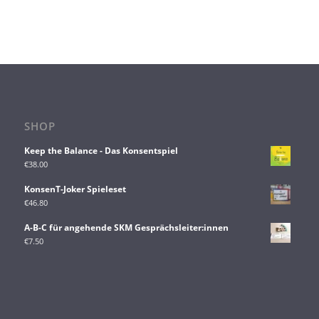
SHOP
Keep the Balance - Das Konsentspiel
€
38.00
KonsenT-Joker Spieleset
€
46.80
A-B-C für angehende SKM Gesprächsleiter:innen
€
7.50