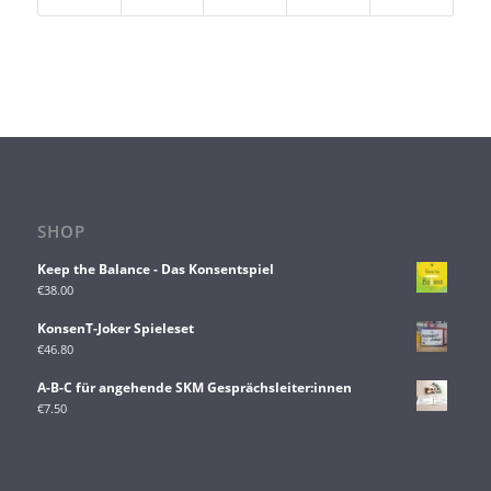
SHOP
Keep the Balance - Das Konsentspiel
€
38.00
KonsenT-Joker Spieleset
€
46.80
A-B-C für angehende SKM Gesprächsleiter:innen
€
7.50