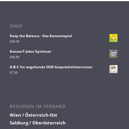
SHOP
Keep the Balance - Das Konsentspiel
€
38.00
KonsenT-Joker Spieleset
€
46.80
A-B-C für angehende SKM Gesprächsleiter:innen
€
7.50
REGIONEN IM VERBAND
Wien / Österreich-Ost
Salzburg / Oberösterreich