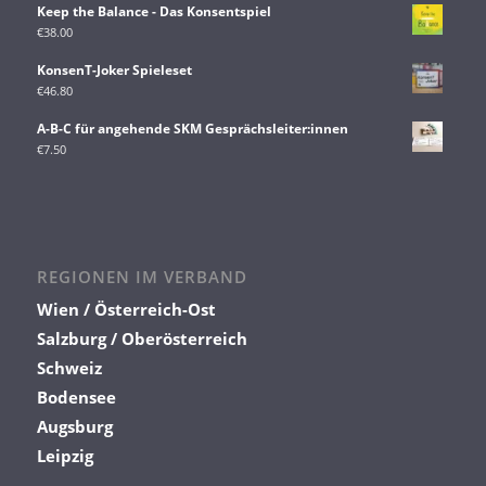
Keep the Balance - Das Konsentspiel
€
38.00
KonsenT-Joker Spieleset
€
46.80
A-B-C für angehende SKM Gesprächsleiter:innen
€
7.50
REGIONEN IM VERBAND
Wien / Österreich-Ost
Salzburg / Oberösterreich
Schweiz
Bodensee
Augsburg
Leipzig