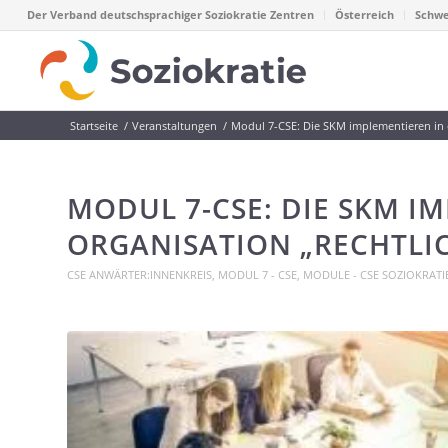
Der Verband deutschsprachiger Soziokratie Zentren
Österreich
Schwe
Startseite
/
Veranstaltungen
/
Modul 7-CSE: Die SKM implementieren in ei
MODUL 7-CSE: DIE SKM I
ORGANISATION „RECHTLIC
CSE ANWÄRTER:INNENKREIS
,
MODUL 7 - CSE
,
MODULE - CSE SOZIOKRATIE