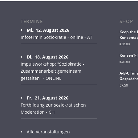
TERMINE
SHOP
Mi.. 12. August 2026
Keep the 
Infotermin Soziokratie - online - AT
Konsentsp
€
38.00
KonsenT-J
Di.. 18. August 2026
€
46.80
Impulsworkshop: "Soziokratie -
Zusammenarbeit gemeinsam
A-B-C für
gestalten" - ONLINE
Gesprächs
€
7.50
Fr.. 21. August 2026
Fortbildung zur soziokratischen
Moderation - CH
Alle Veranstaltungen